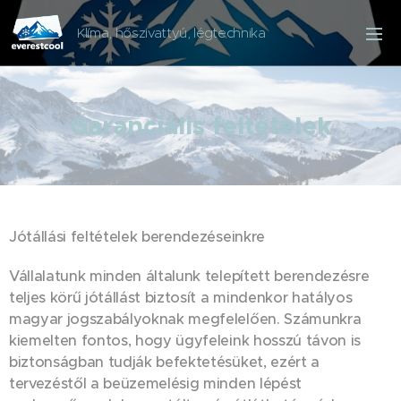
Klíma, hőszivattyú, légtechnika
Garanciális feltételek
Jótállási feltételek berendezéseinkre
Vállalatunk minden általunk telepített berendezésre
teljes körű jótállást biztosít a mindenkor hatályos
magyar jogszabályoknak megfelelően. Számunkra
kiemelten fontos, hogy ügyfeleink hosszú távon is
biztonságban tudják befektetésüket, ezért a
tervezéstől a beüzemelésig minden lépést