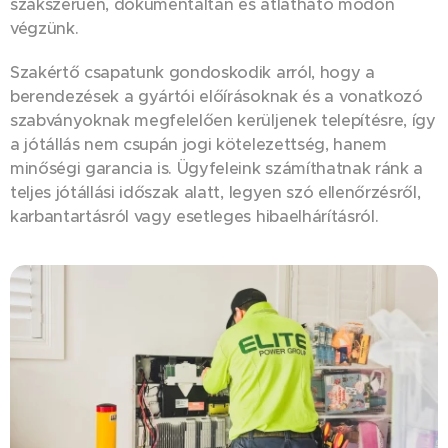
szakszerűen, dokumentáltan és átlátható módon
végzünk.
Szakértő csapatunk gondoskodik arról, hogy a
berendezések a gyártói előírásoknak és a vonatkozó
szabványoknak megfelelően kerüljenek telepítésre, így
a jótállás nem csupán jogi kötelezettség, hanem
minőségi garancia is. Ügyfeleink számíthatnak ránk a
teljes jótállási időszak alatt, legyen szó ellenőrzésről,
karbantartásról vagy esetleges hibaelhárításról.