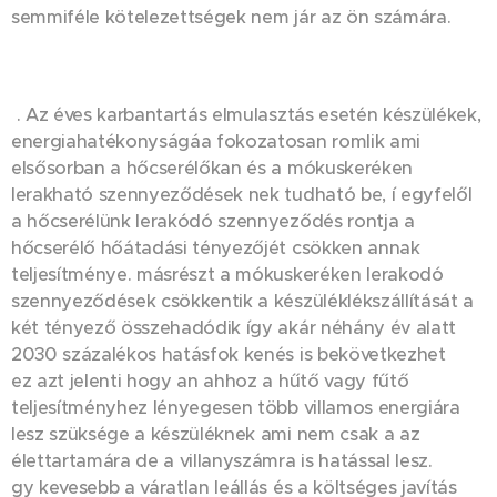
semmiféle kötelezettségek nem jár az ön számára.
. Az éves karbantartás elmulasztás esetén készülékek,
energiahatékonyságáa fokozatosan romlik ami
elsősorban a hőcserélőkan és a mókuskeréken
lerakható szennyeződések nek tudható be, í egyfelől
a hőcserélünk lerakódó szennyeződés rontja a
hőcserélő hőátadási tényezőjét csökken annak
teljesítménye. másrészt a mókuskeréken lerakodó
szennyeződések csökkentik a készüléklékszállítását a
két tényező összehadódik így akár néhány év alatt
2030 százalékos hatásfok kenés is bekövetkezhet
ez azt jelenti hogy an ahhoz a hűtő vagy fűtő
teljesítményhez lényegesen több villamos energiára
lesz szüksége a készüléknek ami nem csak a az
élettartamára de a villanyszámra is hatással lesz.
gy kevesebb a váratlan leállás és a költséges javítás