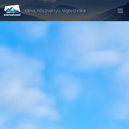
Klíma, hőszivattyú, légtechnika