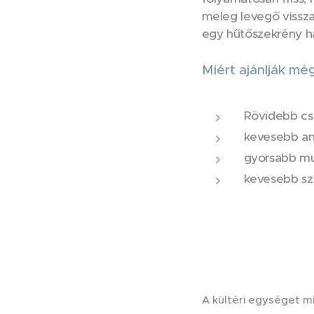
meleg levegő visszak
egy hűtőszekrény hát
Miért ajánlják mé
Rövidebb c
kevesebb an
gyorsabb m
kevesebb s
A kültéri egységet mi