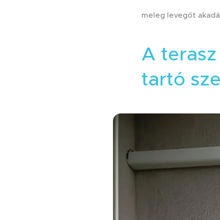
meleg levegőt akadály
A terasz
tartó sz