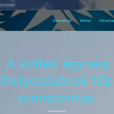
202129304
Kezdőlap
Klíma
Hősziva
A kültéri egység
lhelyezésének fő
szempontjai.