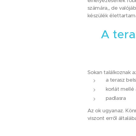
elhelyezésének főbb
számára,, de valójá
készülék élettartamá
A ter
Sokan találkoznak az
a terasz bels
korlát mellé 
padlasra
Az ok ugyanaz. Kön
viszont erről általá