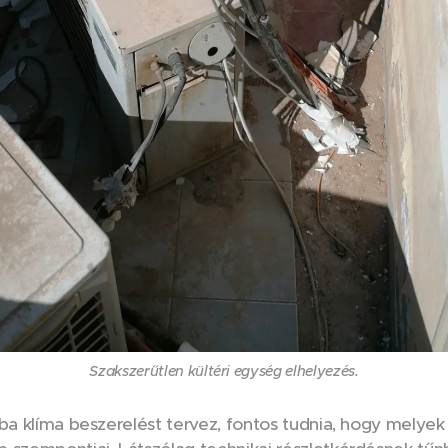
Szakszerűtlen kültéri egység elhelyezés.
ba klíma beszerelést tervez, fontos tudnia, hogy melyek