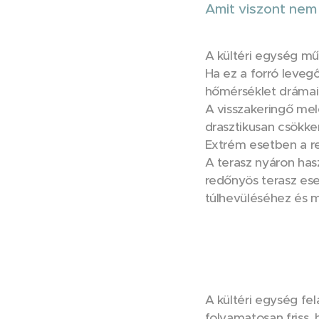
Amit viszont nem
A kültéri egység mű
Ha ez a forró levegő
hőmérséklet dráma
A visszakeringő mel
drasztikusan csökke
Extrém esetben a re
A terasz nyáron has
redőnyös terasz ese
túlhevüléséhez és m
A kültéri egység fel
folyamatosan friss,