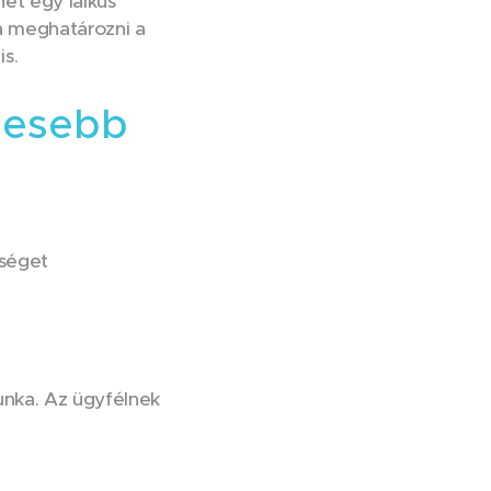
et egy laikus
ja meghatározni a
is.
mesebb
ységet
unka. Az ügyfélnek