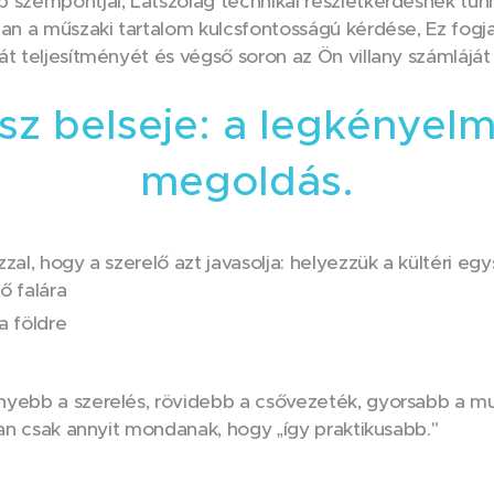
 szempontjai, Látszólag technikai részletkérdésnek tűnh
ban a műszaki tartalom kulcsfontosságú kérdése, Ez fog
t teljesítményét és végső soron az Ön villany számláját 
asz belseje: a legkényel
megoldás.
zal, hogy a szerelő azt javasolja: helyezzük a kültéri eg
ő falára
a földre
nyebb a szerelés, rövidebb a csővezeték, gyorsabb a m
ban csak annyit mondanak, hogy „így praktikusabb."