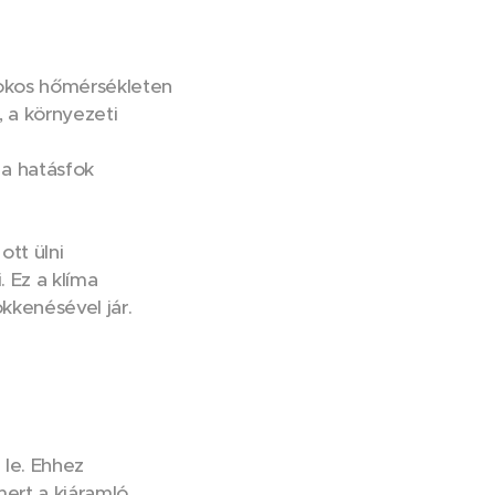
fokos hőmérsékleten
, a környezeti
 a hatásfok
ott ülni
 Ez a klíma
kkenésével jár.
 le. Ehhez
mert a kiáramló