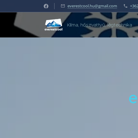
everestcool.hu@gmail.com
+36
Klíma, hőszivattyú, légtechnika
e