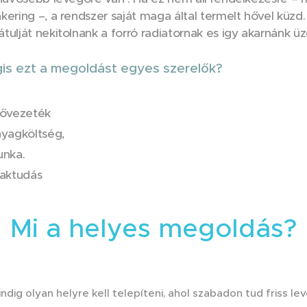
ering –, a rendszer saját maga által termelt hővel küzd.
ulját nekitolnank a forró radiatornak es igy akarnánk üz
gis ezt a megoldást egyes szerelők?
sővezeték
yagköltség,
unka.
zaktudás
Mi a helyes megoldás?
ndig olyan helyre kell telepíteni, ahol szabadon tud friss lev