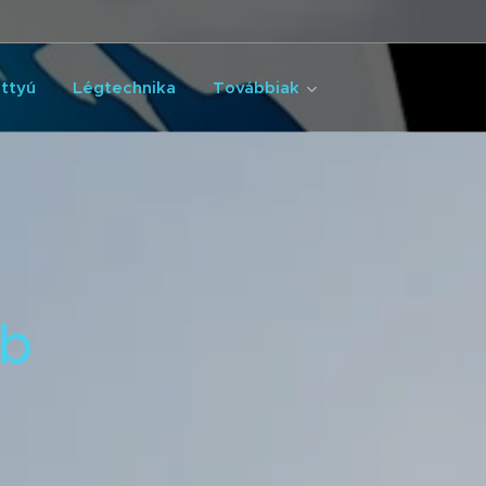
ttyú
Légtechnika
Továbbiak
bb