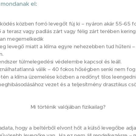
 mondanak el:
ködés közben forró levegőt fúj ki – nyáron akár 55-65 
 a terasz vagy padlás zárt vagy félig zárt terében kering
ian megemelkedik
eg levegő miatt a klíma egyre nehezebben tud hűteni –
n.
ndszer túlmelegedési védelembe kapcsol és leáll.
ználhatatlanná válik – 40 fokos hőségben senki nem fog 
tén a klíma üzemelése közben a redőnyt tilos leengedni.
eghibásodásához vezet és a teljesítmény drasztikus csö
Mi történik valójában fizikailag?
adata, hogy a beltérből elvont hőt a külső levegőbe adja
 hűvösebb levegőre van . Ha ez nem áll rendelkezésre – 