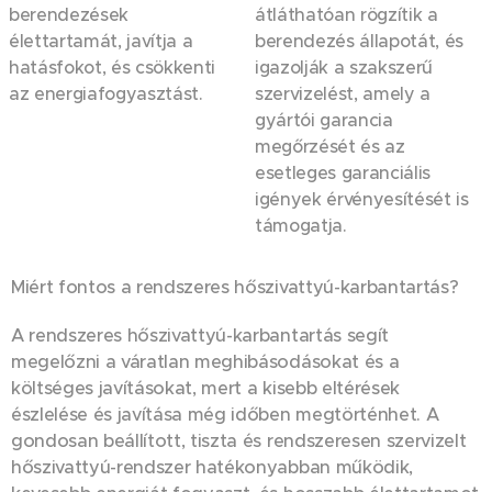
berendezések
átláthatóan rögzítik a
élettartamát, javítja a
berendezés állapotát, és
hatásfokot, és csökkenti
igazolják a szakszerű
az energiafogyasztást.
szervizelést, amely a
gyártói garancia
megőrzését és az
esetleges garanciális
igények érvényesítését is
támogatja.
Miért fontos a rendszeres hőszivattyú-karbantartás?
A rendszeres hőszivattyú-karbantartás segít
megelőzni a váratlan meghibásodásokat és a
költséges javításokat, mert a kisebb eltérések
észlelése és javítása még időben megtörténhet. A
gondosan beállított, tiszta és rendszeresen szervizelt
hőszivattyú-rendszer hatékonyabban működik,