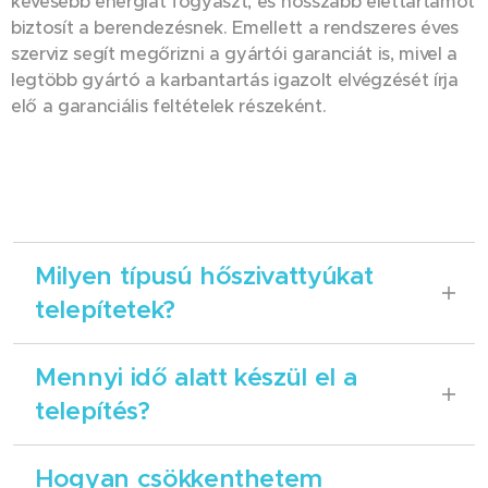
kevesebb energiát fogyaszt, és hosszabb élettartamot
biztosít a berendezésnek. Emellett a rendszeres éves
szerviz segít megőrizni a gyártói garanciát is, mivel a
legtöbb gyártó a karbantartás igazolt elvégzését írja
elő a garanciális feltételek részeként.
Milyen típusú hőszivattyúkat
telepítetek?
Elsősorban levegő–víz hőszivattyúkat
Mennyi idő alatt készül el a
telepítünk családi házakba és kisebb
telepítés?
üzletekbe, mivel ezek kiválóan illeszkednek a
legtöbb meglévő fűtési rendszerhez, és
Egy átlagos családi ház esetén a hőszivattyú
hatékony, energiatakarékos megoldást
Hogyan csökkenthetem
telepítése jellemzően 1–3 napot vesz
kínálnak. Igény esetén komplett hőszivattyús