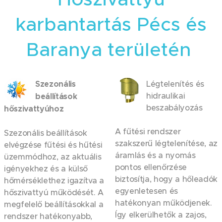
karbantartás Pécs és
Baranya területén
Szezonális
Légtelenítés és
hidraulikai
beállítások
beszabályozás
hőszivattyúhoz
A fűtési rendszer
Szezonális beállítások
szakszerű légtelenítése, az
elvégzése fűtési és hűtési
áramlás és a nyomás
üzemmódhoz, az aktuális
pontos ellenőrzése
igényekhez és a külső
biztosítja, hogy a hőleadók
hőmérséklethez igazítva a
egyenletesen és
hőszivattyú működését. A
hatékonyan működjenek.
megfelelő beállításokkal a
Így elkerülhetők a zajos,
rendszer hatékonyabb,