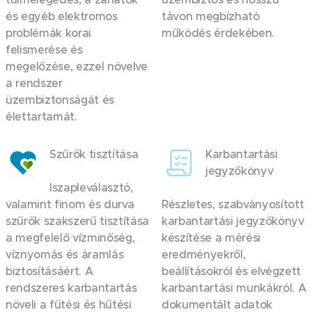
és egyéb elektromos
távon megbízható
problémák korai
működés érdekében.
felismerése és
megelőzése, ezzel növelve
a rendszer
üzembiztonságát és
élettartamát.
Szűrők tisztítása
Karbantartási
jegyzőkönyv
Iszapleválasztó,
valamint finom és durva
Részletes, szabványosított
szűrők szakszerű tisztítása
karbantartási jegyzőkönyv
a megfelelő vízminőség,
készítése a mérési
víznyomás és áramlás
eredményekről,
biztosításáért. A
beállításokról és elvégzett
rendszeres karbantartás
karbantartási munkákról. A
növeli a fűtési és hűtési
dokumentált adatok