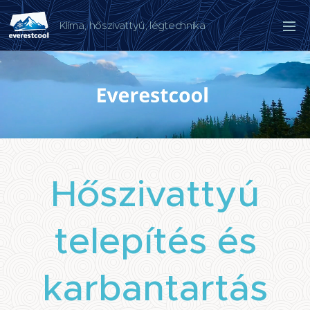
Klíma, hőszivattyú, légtechnika
Hőszivattyú
telepítés és
karbantartás