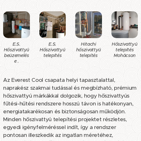
lényegesen meghosszabbodik mindkét gép
Hosszú távú, stabil működés helyi szakértő
élettartama .
csapattal, rendszeres karbantartással és
gyors hibaelhárítással Pécsen és egész
Baranyában
E.S.
E.S.
Hitachi
Hőszivattyú
Hőszivattyú
Hőszivattyú
hőszivattyú
telepítés
beüzemelés
telepítés
telepítés
Mohácson
e .
Az Everest Cool csapata helyi tapasztalattal,
naprakész szakmai tudással és megbízható, prémium
hőszivattyú márkákkal dolgozik, hogy hőszivattyús
fűtési-hűtési rendszere hosszú távon is hatékonyan,
energiatakarékosan és biztonságosan működjön.
Minden hőszivattyú telepítési projektet részletes,
egyedi igényfelméréssel indít, így a rendszer
pontosan illeszkedik az ingatlan méretéhez,