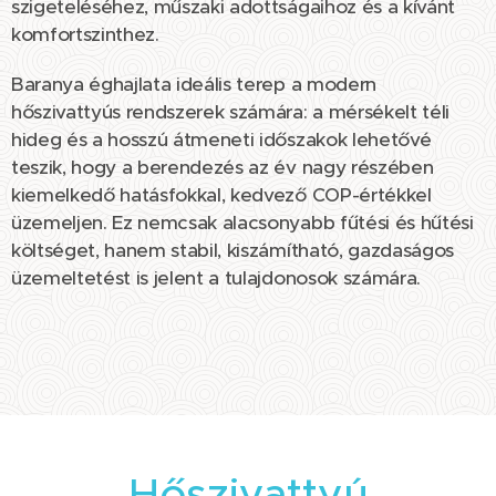
szigeteléséhez, műszaki adottságaihoz és a kívánt
komfortszinthez.
Baranya éghajlata ideális terep a modern
hőszivattyús rendszerek számára: a mérsékelt téli
hideg és a hosszú átmeneti időszakok lehetővé
teszik, hogy a berendezés az év nagy részében
kiemelkedő hatásfokkal, kedvező COP-értékkel
üzemeljen. Ez nemcsak alacsonyabb fűtési és hűtési
költséget, hanem stabil, kiszámítható, gazdaságos
üzemeltetést is jelent a tulajdonosok számára.
Hőszivattyú