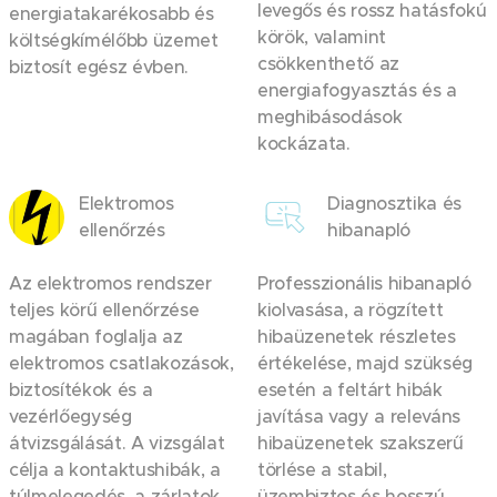
levegős és rossz hatásfokú
energiatakarékosabb és
körök, valamint
költségkímélőbb üzemet
csökkenthető az
biztosít egész évben.
energiafogyasztás és a
meghibásodások
kockázata.
Elektromos
Diagnosztika és
ellenőrzés
hibanapló
Az elektromos rendszer
Professzionális hibanapló
teljes körű ellenőrzése
kiolvasása, a rögzített
magában foglalja az
hibaüzenetek részletes
elektromos csatlakozások,
értékelése, majd szükség
biztosítékok és a
esetén a feltárt hibák
vezérlőegység
javítása vagy a releváns
átvizsgálását. A vizsgálat
hibaüzenetek szakszerű
célja a kontaktushibák, a
törlése a stabil,
túlmelegedés, a zárlatok
üzembiztos és hosszú